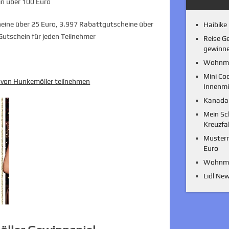
n über 100 Euro
ine über 25 Euro, 3.997 Rabattgutscheine über
Haibike
Gutschein für jeden Teilnehmer
Reise Ge
gewinn
Wohnmob
Mini Co
l von Hunkemöller teilnehmen
Innenmi
Kanada 
Mein Sc
Kreuzfa
Musterr
Euro
Wohnmob
Lidl Ne