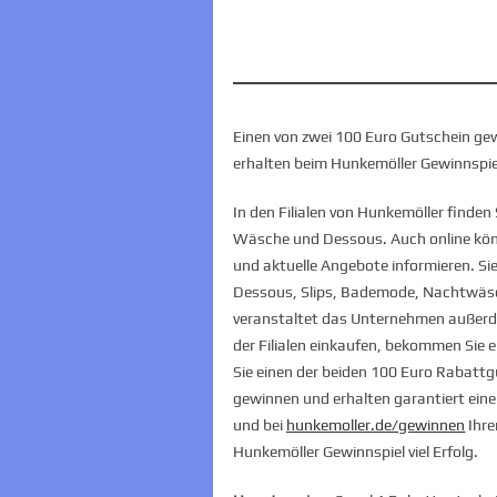
Einen von zwei 100 Euro Gutschein ge
erhalten beim Hunkemöller Gewinnspie
In den Filialen von Hunkemöller finde
Wäsche und Dessous. Auch online könn
und aktuelle Angebote informieren. Si
Dessous, Slips, Bademode, Nachtwäsch
veranstaltet das Unternehmen außerdem
der Filialen einkaufen, bekommen Sie 
Sie einen der beiden 100 Euro Rabattg
gewinnen und erhalten garantiert ein
und bei
hunkemoller.de/gewinnen
Ihre
Hunkemöller Gewinnspiel viel Erfolg.