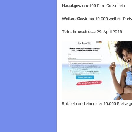
Hauptgewinn:
100 Euro Gutschein
Weitere Gewinne:
10.000 weitere Prei
Teilnahmeschluss:
29. April 2018
Rubbeln und einen der 10.000 Preise 