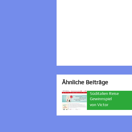
Ähnliche Beiträge
Süditalien Reise
Gewinnspiel
von
Victor