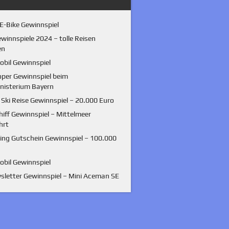
 E-Bike Gewinnspiel
winnspiele 2024 – tolle Reisen
en
il Gewinnspiel
oper Gewinnspiel beim
nisterium Bayern
Ski Reise Gewinnspiel – 20.000 Euro
hiff Gewinnspiel – Mittelmeer
hrt
ing Gutschein Gewinnspiel – 100.000
il Gewinnspiel
wsletter Gewinnspiel – Mini Aceman SE