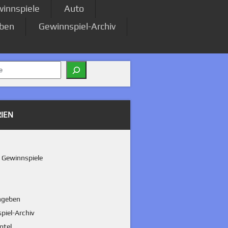
winnspiele
Auto
eben
Gewinnspiel-Archiv
IEN
e Gewinnspiele
ngeben
piel-Archiv
otel