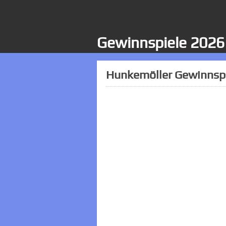
Gewinnspiele 2026
Hunkemöller Gewinnspi