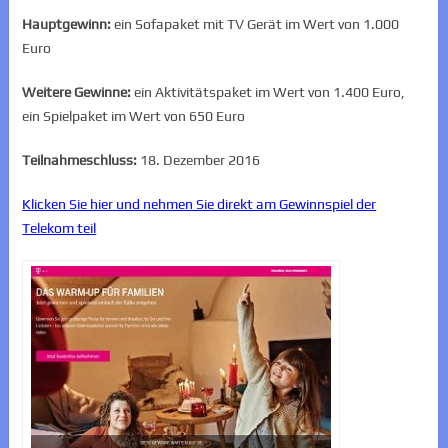
Hauptgewinn:
ein Sofapaket mit TV Gerät im Wert von 1.000
Euro
Weitere Gewinne:
ein Aktivitätspaket im Wert von 1.400 Euro,
ein Spielpaket im Wert von 650 Euro
Teilnahmeschluss:
18. Dezember 2016
Klicken Sie hier und nehmen Sie direkt am Gewinnspiel der
Telekom teil