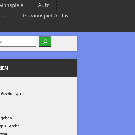
winnspiele
Auto
eben
Gewinnspiel-Archiv
IEN
e Gewinnspiele
ngeben
piel-Archiv
otel