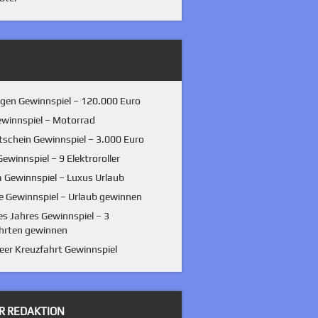
gen Gewinnspiel – 120.000 Euro
ewinnspiel – Motorrad
tschein Gewinnspiel – 3.000 Euro
ewinnspiel – 9 Elektroroller
 Gewinnspiel – Luxus Urlaub
e Gewinnspiel – Urlaub gewinnen
es Jahres Gewinnspiel – 3
hrten gewinnen
eer Kreuzfahrt Gewinnspiel
ER REDAKTION