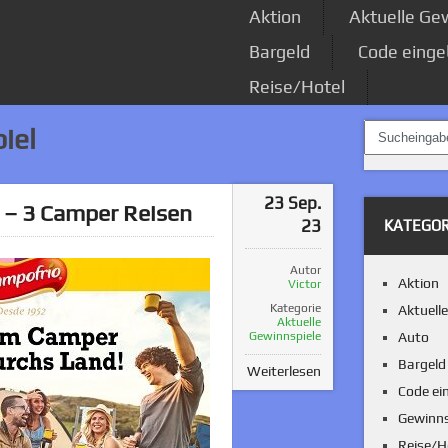
Aktion
Aktuelle Ge
Bargeld
Code eing
Reise/Hotel
Suchen
iel
23 Sep.
 – 3 Camper Reisen
23
KATEGOR
Autor
Aktion
Victor
Kategorie
Aktuell
Aktuelle
Gewinnspiele
Auto
Bargeld
Weiterlesen
Code ei
Gewinns
Reise/H