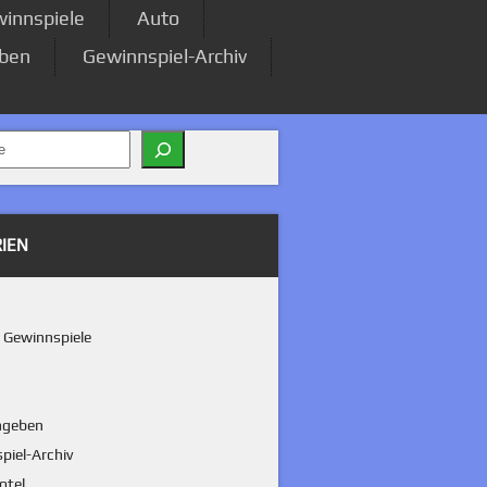
winnspiele
Auto
eben
Gewinnspiel-Archiv
IEN
e Gewinnspiele
ngeben
piel-Archiv
otel