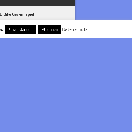
 E-Bike Gewinnspiel
winnspiele 2024 – tolle Reisen
en
s.
Datenschutz
Einverstanden
Ablehnen
il Gewinnspiel
oper Gewinnspiel beim
nisterium Bayern
Ski Reise Gewinnspiel – 20.000 Euro
hiff Gewinnspiel – Mittelmeer
hrt
ing Gutschein Gewinnspiel – 100.000
il Gewinnspiel
wsletter Gewinnspiel – Mini Aceman SE
PRESSUM