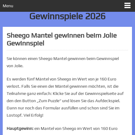
Menu
Gewinnspiele 2026
Sheego Mantel gewinnen beim Jolie
Gewinnspiel
Sie können einen Sheego Mantel gewinnen beim Gewinnspiel
von Jolie.
Es werden fünf Mäntel von Sheego im Wert von je 160 Euro
verlost. Falls Sie einen der Mäntel gewinnen möchten, ist die
Teilnahme ganz einfach: Klicke Sie auf der Gewinnspielseite auf
den den Button „Zum Puzzle“ und lösen Sie das Aufdeckspiel.
Dann nur noch das Formular ausfüllen und schon sind Sie im
Lostopf. Viel Erfolg!
Hauptgewinn:
ein Mantel von Sheego im Wert von 160 Euro