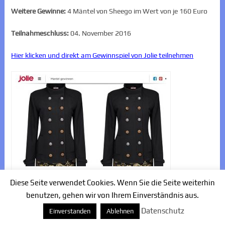
Weitere Gewinne:
4 Mäntel von Sheego im Wert von je 160 Euro
Teilnahmeschluss:
04. November 2016
Hier klicken und direkt am Gewinnspiel von Jolie teilnehmen
Sheego Mantel gewinnen
Diese Seite verwendet Cookies. Wenn Sie die Seite weiterhin
benutzen, gehen wir von Ihrem Einverständnis aus.
Datenschutz
Einverstanden
Ablehnen
Ähnliche Beiträge