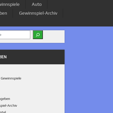
winnspiele
Auto
eben
Gewinnspiel-Archiv
IEN
e Gewinnspiele
ngeben
piel-Archiv
otel