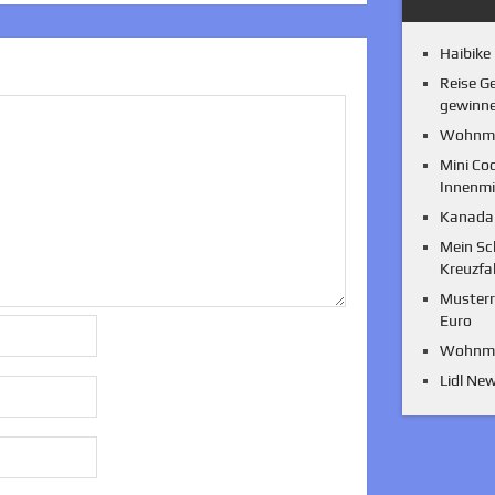
Haibike
Reise Ge
gewinn
Wohnmob
Mini Co
Innenmi
Kanada 
Mein Sc
Kreuzfa
Musterr
Euro
Wohnmob
Lidl Ne