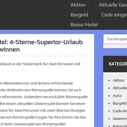
Aktion
Aktuelle Ge
Bargeld
Code eing
Reise/Hotel
Suchen
l: 4-Sterne-Superior-Urlaub
ewinnen
Urlaub in der Steiermark für zwei Personen mit
KATEGOR
Aktion
res Mineralwasser und leckere erfrischende
Aktuell
 der Webseite von Römerquelle können Sie sich
Auto
 informieren. Außerdem veranstaltet Römerquelle
Bargeld
 Bei einem aktuellen Gewinnspiel können Sie einen
rmark für zwei Personen mit zwei Übernachtungen
Code ei
el von Römerquelle tragen Sie Ihre Daten Sie das
Gewinns
ück beim Gewinnspiel von Römerquelle!
Reise/H