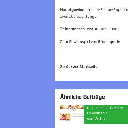
Hauptgewinn:
einen 4-Sterne-Superior
zwei Übernachtungen
Teilnahmeschluss:
30. Juni 2016
Zum Gewinnspiel von Römerquelle
Zurück zur Startseite
Ähnliche Beiträge
Philips Licht-Wecker
Gewinnspiel
von
Victor