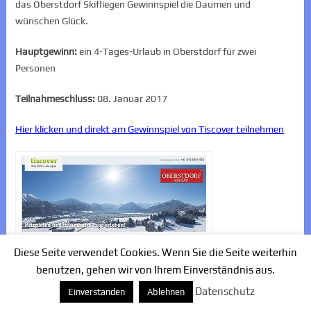
das Oberstdorf Skifliegen Gewinnspiel die Daumen und
wünschen Glück.
Hauptgewinn:
ein 4-Tages-Urlaub in Oberstdorf für zwei
Personen
Teilnahmeschluss:
08. Januar 2017
Hier klicken und direkt am Gewinnspiel von Tiscover teilnehmen
Diese Seite verwendet Cookies. Wenn Sie die Seite weiterhin
benutzen, gehen wir von Ihrem Einverständnis aus.
Datenschutz
Einverstanden
Ablehnen