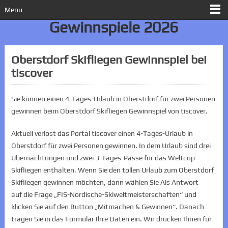
Menu
Gewinnspiele 2026
Oberstdorf Skifliegen Gewinnspiel bei
tiscover
Sie können einen 4-Tages-Urlaub in Oberstdorf für zwei Personen
gewinnen beim Oberstdorf Skifliegen Gewinnspiel von tiscover.
Aktuell verlost das Portal tiscover einen 4-Tages-Urlaub in
Oberstdorf für zwei Personen gewinnen. In dem Urlaub sind drei
Übernachtungen und zwei 3-Tages-Pässe für das Weltcup
Skifliegen enthalten. Wenn Sie den tollen Urlaub zum Oberstdorf
Skifliegen gewinnen möchten, dann wählen Sie Als Antwort
auf die Frage „FIS-Nordische-Skiweltmeisterschaften“ und
klicken Sie auf den Button „Mitmachen & Gewinnen“. Danach
tragen Sie in das Formular Ihre Daten ein. Wir drücken Ihnen für