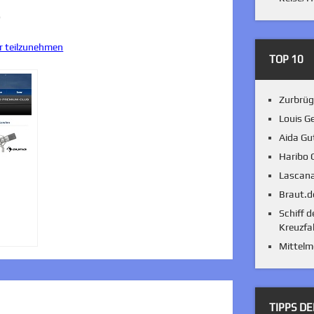
6
er teilzunehmen
TOP 10
Zurbrüg
Louis G
Aida Gu
Haribo G
Lascana
Braut.d
Schiff d
Kreuzfa
Mittelm
TIPPS D