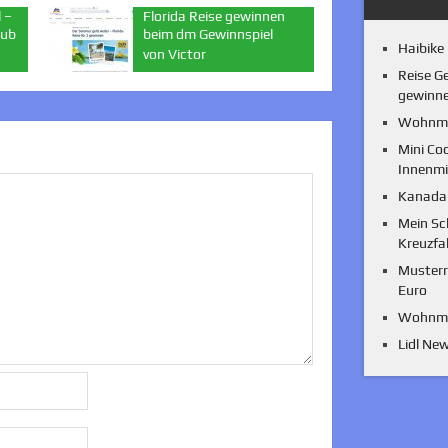
l –
Florida Reise gewinnen
aub
beim dm Gewinnspiel
Haibike
von
Victor
Reise Ge
gewinn
Wohnmob
Mini Co
Innenmi
Kanada 
Mein Sc
Kreuzfa
Musterr
Euro
Wohnmob
Lidl Ne