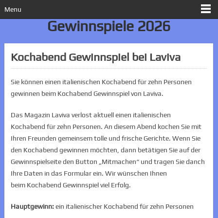
Menu
Gewinnspiele 2026
Kochabend Gewinnspiel bei Laviva
Sie können einen italienischen Kochabend für zehn Personen
gewinnen beim Kochabend Gewinnspiel von Laviva.
Das Magazin Laviva verlost aktuell einen italienischen
Kochabend für zehn Personen. An diesem Abend kochen Sie mit
Ihren Freunden gemeinsem tolle und frische Gerichte. Wenn Sie
den Kochabend gewinnen möchten, dann betätigen Sie auf der
Gewinnspielseite den Button „Mitmachen“ und tragen Sie danch
Ihre Daten in das Formular ein. Wir wünschen Ihnen
beim Kochabend Gewinnspiel viel Erfolg.
Hauptgewinn:
ein italienischer Kochabend für zehn Personen