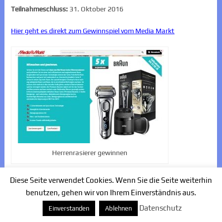
Teilnahmeschluss:
31. Oktober 2016
Hier geht es direkt zum Gewinnspiel vom Media Markt
Herrenrasierer gewinnen
Diese Seite verwendet Cookies. Wenn Sie die Seite weiterhin
benutzen, gehen wir von Ihrem Einverständnis aus.
Ähnliche Beiträge
Datenschutz
Einverstanden
Ablehnen
Irving Penn Gewinnspiel