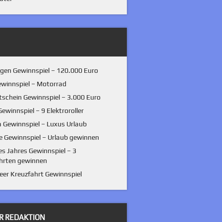
gen Gewinnspiel – 120.000 Euro
ewinnspiel – Motorrad
tschein Gewinnspiel – 3.000 Euro
ewinnspiel – 9 Elektroroller
 Gewinnspiel – Luxus Urlaub
e Gewinnspiel – Urlaub gewinnen
es Jahres Gewinnspiel – 3
hrten gewinnen
eer Kreuzfahrt Gewinnspiel
ER REDAKTION