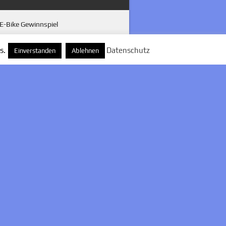
 E-Bike Gewinnspiel
winnspiele 2024 – tolle Reisen
en
s.
Datenschutz
Einverstanden
Ablehnen
il Gewinnspiel
oper Gewinnspiel beim
nisterium Bayern
Ski Reise Gewinnspiel – 20.000 Euro
hiff Gewinnspiel – Mittelmeer
hrt
ing Gutschein Gewinnspiel – 100.000
il Gewinnspiel
wsletter Gewinnspiel – Mini Aceman SE