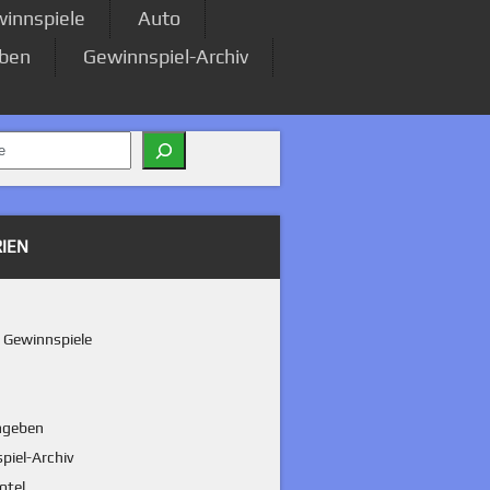
winnspiele
Auto
eben
Gewinnspiel-Archiv
IEN
e Gewinnspiele
ngeben
piel-Archiv
otel