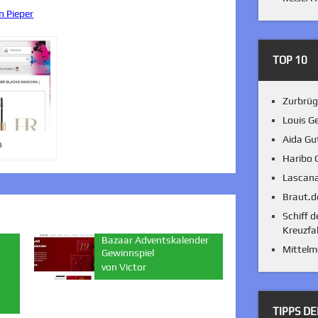
n Pieper
TOP 10
Zurbrüg
Louis G
Aida Gu
n
Haribo G
Lascana
Braut.d
Schiff d
Kreuzfa
Bazaar Adventskalender
Mittelm
Gewinnspiel
von
Victor
TIPPS D