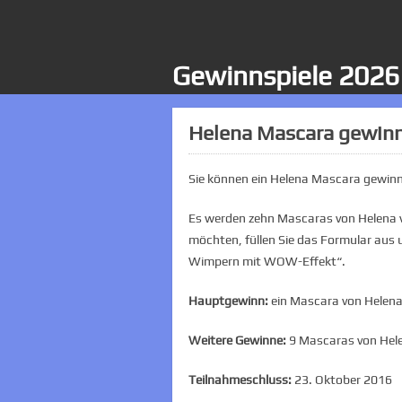
Gewinnspiele 2026
Helena Mascara gewinn
Sie können ein Helena Mascara gewinn
Es werden zehn Mascaras von Helena 
möchten, füllen Sie das Formular aus 
Wimpern mit WOW-Effekt“.
Hauptgewinn:
ein Mascara von Helen
Weitere Gewinne:
9 Mascaras von Hel
Teilnahmeschluss:
23. Oktober 2016