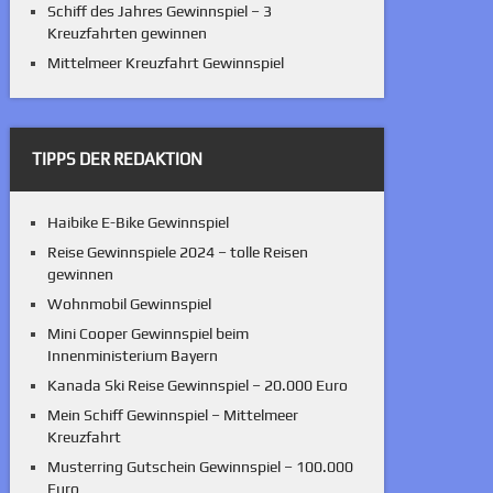
Schiff des Jahres Gewinnspiel – 3
Kreuzfahrten gewinnen
Mittelmeer Kreuzfahrt Gewinnspiel
TIPPS DER REDAKTION
Haibike E-Bike Gewinnspiel
Reise Gewinnspiele 2024 – tolle Reisen
gewinnen
Wohnmobil Gewinnspiel
Mini Cooper Gewinnspiel beim
Innenministerium Bayern
Kanada Ski Reise Gewinnspiel – 20.000 Euro
Mein Schiff Gewinnspiel – Mittelmeer
Kreuzfahrt
Musterring Gutschein Gewinnspiel – 100.000
Euro