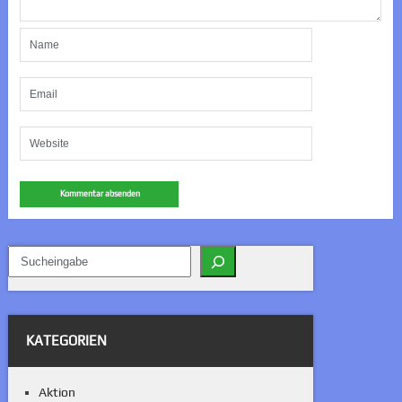
Suchen
KATEGORIEN
Aktion