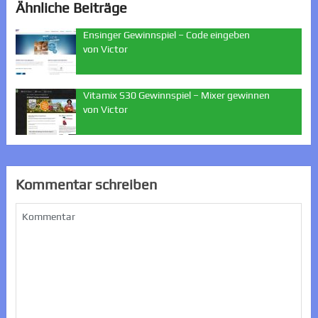
Ähnliche Beiträge
Ensinger Gewinnspiel – Code eingeben
von
Victor
Vitamix S30 Gewinnspiel – Mixer gewinnen
von
Victor
Kommentar schreiben