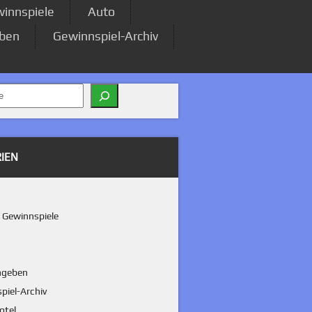
winnspiele
Auto
eben
Gewinnspiel-Archiv
IEN
e Gewinnspiele
ngeben
piel-Archiv
otel