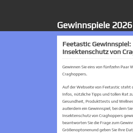
Gewinnspiele 2026
Feetastic Gewinnspiel
Insektenschutz von Cr
Gewinnen Sie eins von fünfzehn Paar
Craghoppers.
Auf der Webseite von Feetastic steht d
Infos, nützliche Tipps und tollen Rat 
Gesundheit, Produkttests und Wellness 
außerdem ein Gewinnspiel, bei dem Si
Insektenschutz von Craghoppers gewi
beantworten Sie die Frage zum Gewinns
Größenoptonenund geben Sie Ihre Daten