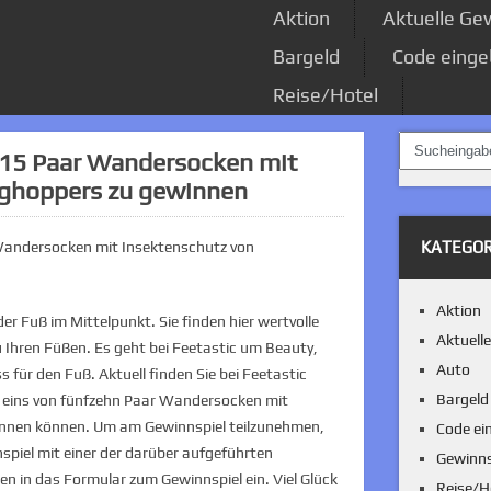
Aktion
Aktuelle Ge
Bargeld
Code eing
Reise/Hotel
Suchen
: 15 Paar Wandersocken mit
aghoppers zu gewinnen
 Wandersocken mit Insektenschutz von
KATEGOR
Aktion
er Fuß im Mittelpunkt. Sie finden hier wertvolle
Aktuell
zu Ihren Füßen. Es geht bei Feetastic um Beauty,
Auto
für den Fuß. Aktuell finden Sie bei Feetastic
Bargeld
e eins von fünfzehn Paar Wandersocken mit
nnen können. Um am Gewinnspiel teilzunehmen,
Code ei
piel mit einer der darüber aufgeführten
Gewinns
 in das Formular zum Gewinnspiel ein. Viel Glück
Reise/H