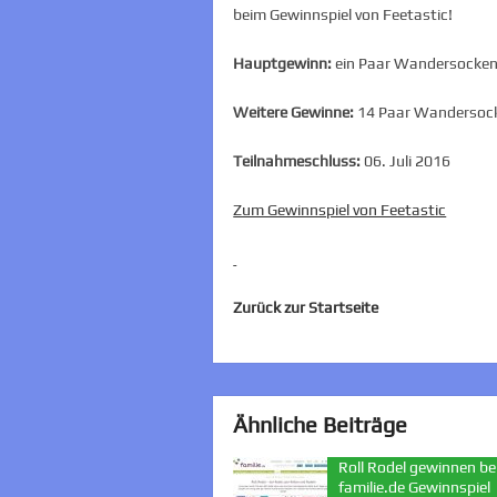
beim Gewinnspiel von Feetastic!
Hauptgewinn:
ein Paar Wandersocken
Weitere Gewinne:
14 Paar Wandersock
Teilnahmeschluss:
06. Juli 2016
Zum Gewinnspiel von Feetastic
Zurück zur Startseite
Ähnliche Beiträge
Roll Rodel gewinnen b
familie.de Gewinnspiel