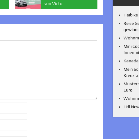
von
Victor
Haibike
Reise Ge
gewinn
Wohnmob
Mini Co
Innenmi
Kanada 
Mein Sc
Kreuzfa
Musterr
Euro
Wohnmob
Lidl Ne