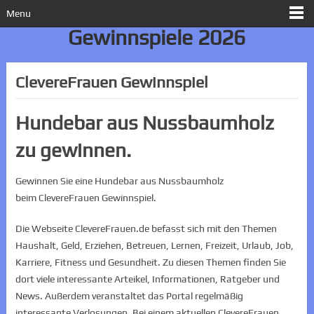
Menu
Gewinnspiele 2026
ClevereFrauen Gewinnspiel
Hundebar aus Nussbaumholz
zu gewinnen.
Gewinnen Sie eine Hundebar aus Nussbaumholz
beim ClevereFrauen Gewinnspiel.
Die Webseite ClevereFrauen.de befasst sich mit den Themen
Haushalt, Geld, Erziehen, Betreuen, Lernen, Freizeit, Urlaub, Job,
Karriere, Fitness und Gesundheit. Zu diesen Themen finden Sie
dort viele interessante Arteikel, Informationen, Ratgeber und
News. Außerdem veranstaltet das Portal regelmäßig
interessante Verlosungen. Bei einem aktuellen ClevereFrauen