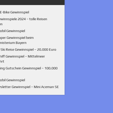
 E-Bike Gewinnspiel
winnspiele 2024 – tolle Reisen
en
il Gewinnspiel
oper Gewinnspiel beim
nisterium Bayern
Ski Reise Gewinnspiel – 20.000 Euro
hiff Gewinnspiel – Mittelmeer
hrt
ing Gutschein Gewinnspiel – 100.000
il Gewinnspiel
wsletter Gewinnspiel – Mini Aceman SE