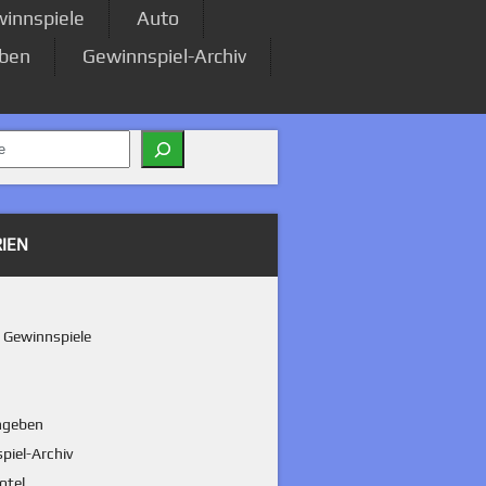
winnspiele
Auto
eben
Gewinnspiel-Archiv
IEN
e Gewinnspiele
ngeben
piel-Archiv
otel