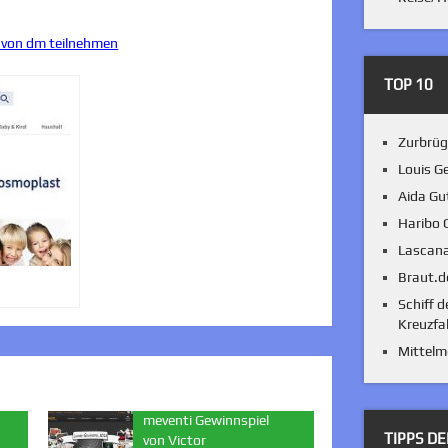
l von dm teilnehmen
TOP 10
Zurbrüg
Louis G
Aida Gu
Haribo G
Lascana
Braut.d
Schiff d
Kreuzfa
Mittelm
meventi Gewinnspiel
TIPPS D
von
Victor