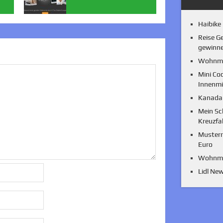
Haibike
Reise Ge
gewinn
Wohnmob
Mini Co
Innenmi
Kanada 
Mein Sc
Kreuzfa
Musterr
Euro
Wohnmob
Lidl Ne