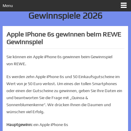
Menu
Gewinnspiele 2026
Apple iPhone 6s gewinnen beim REWE
Gewinnspiel
Sie können ein Apple iPhone 6s gewinnen beim Gewinnspiel
von REWE.
Es werden zehn Apple iPhone 6s und 50 Einkaufsgutscheine im
Wert von je 50 Euro verlost. Um eines der tollen Smartphones
oder einen der Gutscheine zu gewinnen, geben Sie Ihre Daten ein
und beantworten Sie die Frage mit „Quinoa &
Sonnenblumenkerne“. Wir drücken Ihnen die Daumen und
wünschen viel Erfolg.
Hauptgewinn:
ein Apple iPhone 6s