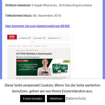
Weitere Gewinne:
9 Apple iPhone 6s, 50 Einkaufsgutscheine
Teilnahmeschluss:
06. November 2016
Hier kommen Sie zum Gewinnspiel von REWE
Diese Seite verwendet Cookies. Wenn Sie die Seite weiterhin
Apple iPhone 6s gewinnen
benutzen, gehen wir von Ihrem Einverständnis aus.
Datenschutz
Einverstanden
Ablehnen