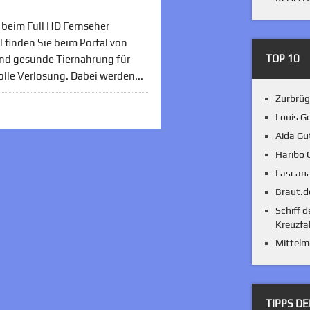
 beim Full HD Fernseher
 finden Sie beim Portal von
TOP 10
nd gesunde Tiernahrung für
olle Verlosung. Dabei werden...
Zurbrüg
Louis G
Aida Gu
Haribo G
Lascana
Braut.d
Schiff d
Kreuzfa
Mittelm
TIPPS D