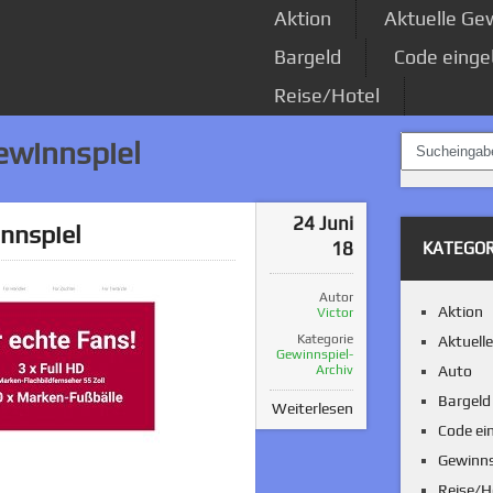
Aktion
Aktuelle Ge
Bargeld
Code eing
Reise/Hotel
Suchen
ewinnspiel
24 Juni
nnspiel
18
KATEGOR
Autor
Aktion
Victor
Kategorie
Aktuell
Gewinnspiel-
Archiv
Auto
Bargeld
Weiterlesen
Code ei
Gewinns
Reise/H