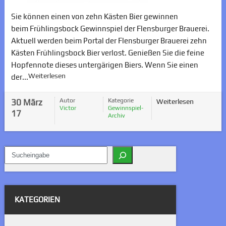
Sie können einen von zehn Kästen Bier gewinnen
beim Frühlingsbock Gewinnspiel der Flensburger Brauerei.
Aktuell werden beim Portal der Flensburger Brauerei zehn
Kästen Frühlingsbock Bier verlost. Genießen Sie die feine
Hopfennote dieses untergärigen Biers. Wenn Sie einen
Weiterlesen
der...
Autor
Kategorie
30 März
Weiterlesen
Victor
Gewinnspiel-
17
Archiv
Suchen
KATEGORIEN